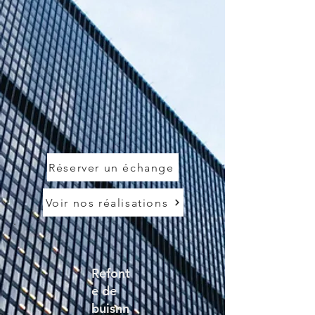
Réserver un échange
Voir nos réalisations
Refont
e de
buisnn