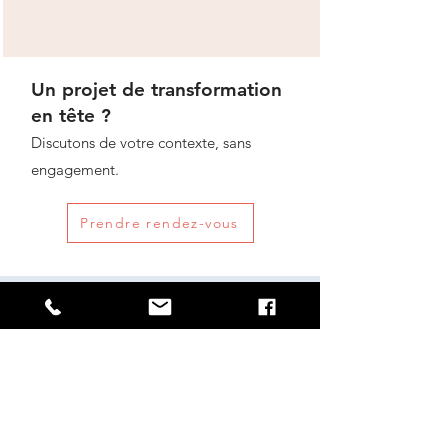
Un projet de transformation
en tête ?
Discutons de votre contexte, sans
engagement.
Prendre rendez-vous
Nous rencontrer
Pour nous rencontrer, n’hésitez pas
à réserver un créneau dans notre
agenda en ligne
Calendrier de Come2Mind Consulting