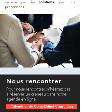
systématique des
solutions
que nous
préconisons.
Nous rencontrer
Pour nous rencontrer, n’hésitez pas
à réserver un créneau dans notre
agenda en ligne
Calendrier de Come2Mind Consulting