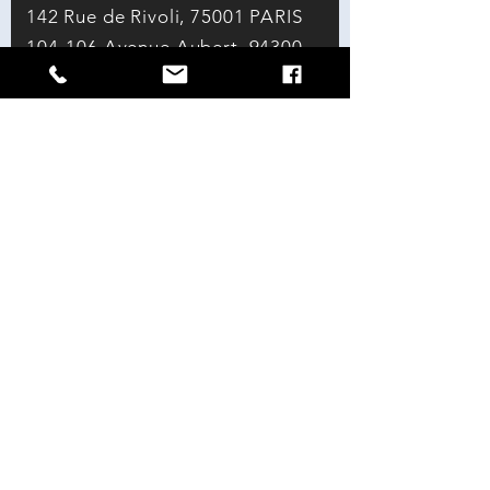
142
Rue de Rivoli, 75001 PARIS
104-106 Avenue Aubert, 94300
VINCENNES